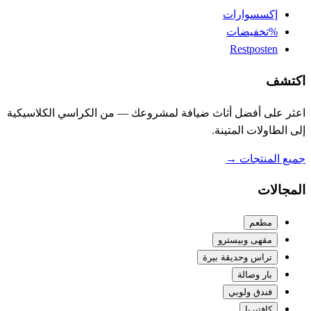
إكسسوارات
%
تخفيضات
Restposten
اكتشف
اعثر على أفضل أثاث ضيافة لمشروعك — من الكراسي الكلاسيكية
إلى الطاولات المتينة.
جميع المنتجات
→
المجالات
مطعم
مقهى وبيسترو
تراس وحديقة بيرة
بار وصالة
فندق ولوبي
كافتيريا